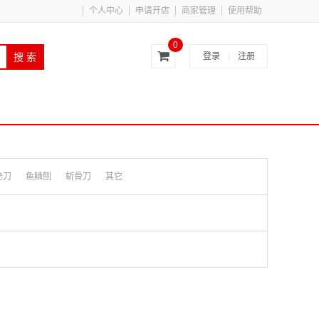
个人中心
申请开店
商家管理
使用帮助
0
登录
|
注册
搜 索
途刀
鱼鳞刨
斩骨刀
其它