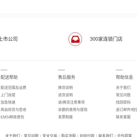
上市公司
300家连锁门店
配送帮助
售后服务
帮助信息
配送范围及运费
换货说明
关于我们
上门自提
退货说明
常见问题
加急快递
退/换货注意事项
找回密码
商品验货与签收
余额的使用与提现
退订邮件/短
EMS/邮政普包
发票制度
联系客服
关于我们
|
常见问题
|
安全交易
|
购买流程
|
如何付款
|
联系我们
|
合作提案