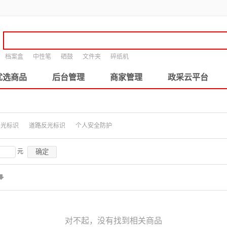
档案盒
中性笔
硒鼓
文件夹
碎纸机
优选商品
后台管理
商家管理
政采云平台
反光标识
道路反光标识
个人安全防护
确定
元
对不起，没有找到相关商品