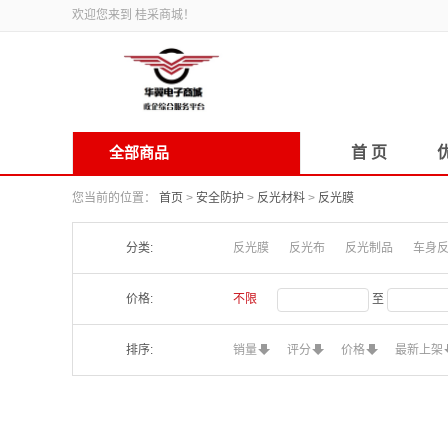
欢迎您来到 桂采商城！
全部商品
首 页
您当前的位置：
首页
>
安全防护
>
反光材料
>
反光膜
分类:
反光膜
反光布
反光制品
车身
价格:
不限
至
排序:
销量
评分
价格
最新上架