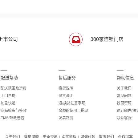
上市公司
300家连锁门店
配送帮助
售后服务
帮助信息
配送范围及运费
换货说明
关于我们
上门自提
退货说明
常见问题
加急快递
退/换货注意事项
找回密码
商品验货与签收
余额的使用与提现
退订邮件/短
EMS/邮政普包
发票制度
联系客服
关于我们
|
常见问题
|
安全交易
|
购买流程
|
如何付款
|
联系我们
|
合作提案