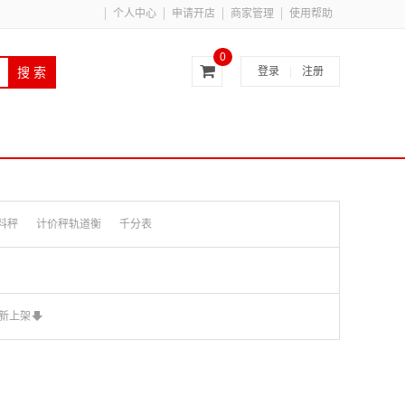
个人中心
申请开店
商家管理
使用帮助
0
登录
|
注册
搜 索
料秤
计价秤轨道衡
千分表
新上架