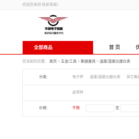
欢迎您来到 桂采商城！
全部商品
首 页
您当前的位置：
首页
>
五金/工具
>
衡器量具
>
温度/湿度仪器仪表
分类:
电子秤
温度/湿度仪器仪表
其它衡
皮带秤
价格:
不限
至