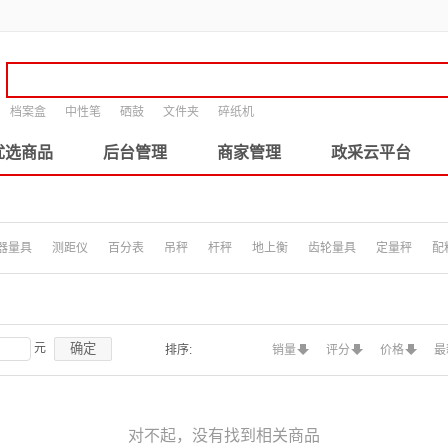
档案盒
中性笔
硒鼓
文件夹
碎纸机
优选商品
后台管理
商家管理
政采云平台
器量具
测距仪
百分表
吊秤
杆秤
地上衡
齿轮量具
定量秤
配
确定
元
排序:
销量
评分
价格
最
对不起，没有找到相关商品