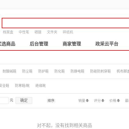
档案盒
中性笔
硒鼓
文件夹
碎纸机
优选商品
后台管理
商家管理
政采云平台
耐酸碱鞋
防尘鞋
防护鞋
防化鞋
防静电鞋
防砸防刺穿鞋
帆布脚
安全鞋
防寒鞋/靴
绝缘靴
确定
元
排序:
销量
评分
价格
最
对不起，没有找到相关商品