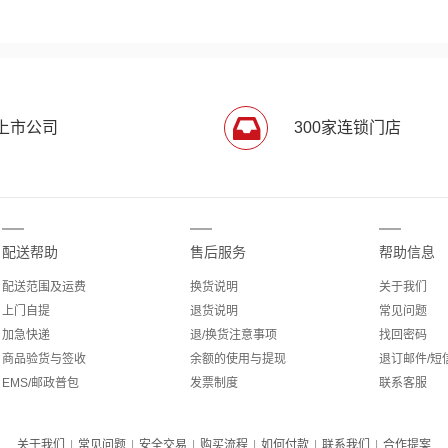
上市公司
300家连锁门店
配送帮助
售后服务
帮助信息
配送范围及运费
换货说明
关于我们
上门自提
退货说明
常见问题
加急快递
退/换货注意事项
找回密码
商品验货与签收
余额的使用与提现
退订邮件/短
EMS/邮政普包
发票制度
联系客服
关于我们
|
常见问题
|
安全交易
|
购买流程
|
如何付款
|
联系我们
|
合作提案