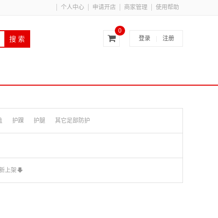
个人中心
申请开店
商家管理
使用帮助
0
登录
|
注册
搜 索
盖
护踝
护腿
其它足部防护
新上架