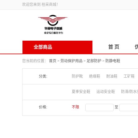
欢迎您来到 桂采商城！
全部商品
首 页
您当前的位置：
首页
>
劳动保护用品
>
足部防护
>
防静电鞋
分类:
防护靴
绝缘鞋
耐油鞋
工矿鞋
夏季安全鞋
运动安全鞋
防滑/防水
价格:
不限
至