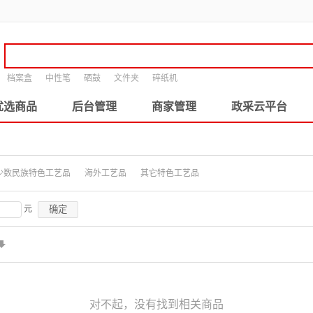
档案盒
中性笔
硒鼓
文件夹
碎纸机
优选商品
后台管理
商家管理
政采云平台
少数民族特色工艺品
海外工艺品
其它特色工艺品
确定
元
对不起，没有找到相关商品