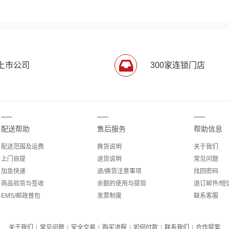
上市公司
300家连锁门店
配送帮助
售后服务
帮助信息
配送范围及运费
换货说明
关于我们
上门自提
退货说明
常见问题
加急快递
退/换货注意事项
找回密码
商品验货与签收
余额的使用与提现
退订邮件/短
EMS/邮政普包
发票制度
联系客服
关于我们
|
常见问题
|
安全交易
|
购买流程
|
如何付款
|
联系我们
|
合作提案