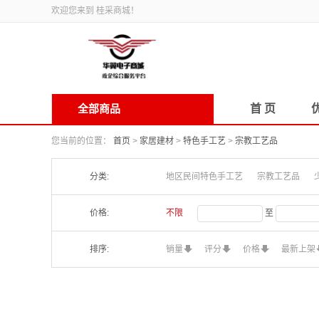
欢迎您来到 桂采商城！
全部商品
首 页
您当前的位置：
首页
>
家居建材
>
特色手工艺
>
宗教工艺品
分类:
地区民间特色手工艺
宗教工艺品
价格:
不限
至
排序:
销量
评分
价格
最新上架